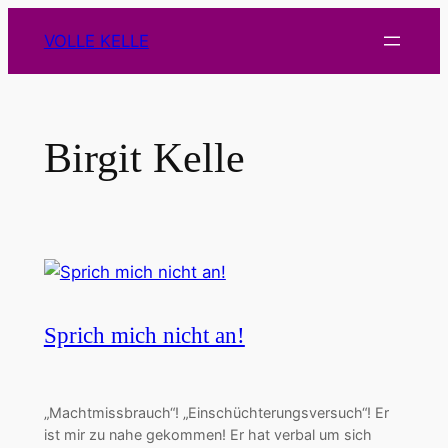
Zum
VOLLE KELLE
Inhalt
springen
Birgit Kelle
Sprich mich nicht an!
„Machtmissbrauch“! „Einschüchterungsversuch“! Er
ist mir zu nahe gekommen! Er hat verbal um sich