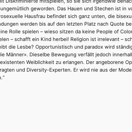
 Diskriminierte mitspielen, so sie sich irgendwie benacht
d ungemütlich geworden. Das Hauen und Stechen ist in v
osexuelle Hausfrau befindet sich ganz unten, die bisex
dungen werden bis auf den letzten Platz nach Quote bes
ne Rolle spielen – wieso sitzen da keine People of Color
elen – schafft ein Kind herbei! Religion ist irrelevant – 
bleibt die Lesbe? Opportunistisch und paradox wird stän
die Männer». Dieselbe Bewegung verfällt jedoch innerha
 existenten Weiblichkeit zu erlangen. Der angeborene Opf
ragten und Diversity-Experten. Er wird nie aus der Mo
.“