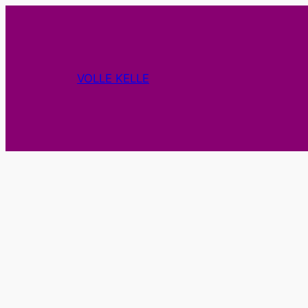
Zum
Inhalt
springen
VOLLE KELLE