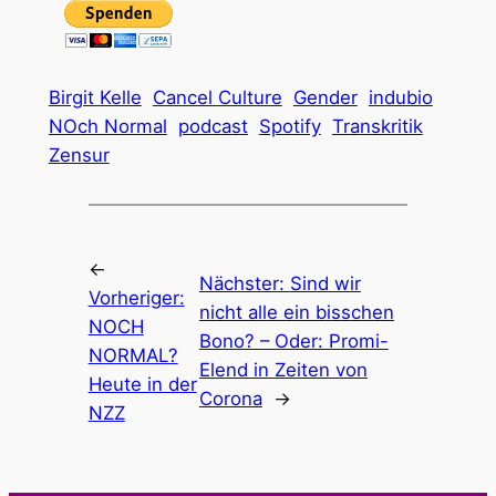
Birgit Kelle
Cancel Culture
Gender
indubio
NOch Normal
podcast
Spotify
Transkritik
Zensur
←
Nächster:
Sind wir
Vorheriger:
nicht alle ein bisschen
NOCH
Bono? – Oder: Promi-
NORMAL?
Elend in Zeiten von
Heute in der
Corona
→
NZZ