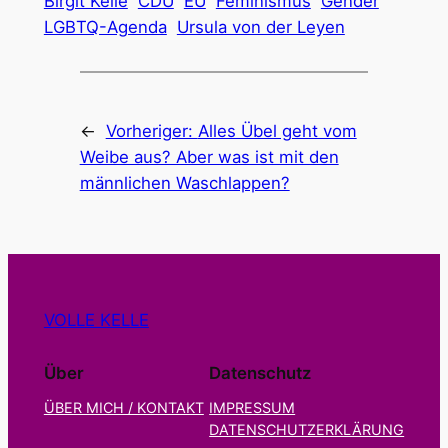
Birgit Kelle
CDU
EU
Feminismus
Gender
LGBTQ-Agenda
Ursula von der Leyen
←
Vorheriger:
Alles Übel geht vom
Weibe aus? Aber was ist mit den
männlichen Waschlappen?
VOLLE KELLE
Über
Datenschutz
ÜBER MICH / KONTAKT
IMPRESSUM
DATENSCHUTZERKLÄRUNG