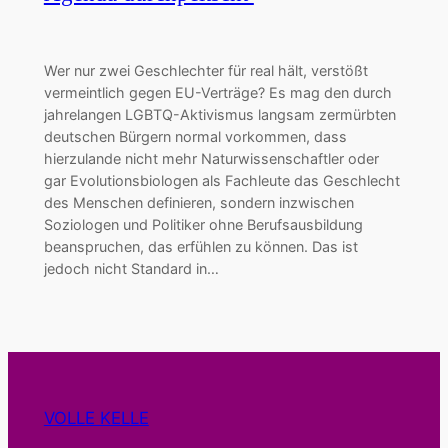
Wer nur zwei Geschlechter für real hält, verstößt
vermeintlich gegen EU-Verträge? Es mag den durch
jahrelangen LGBTQ-Aktivismus langsam zermürbten
deutschen Bürgern normal vorkommen, dass
hierzulande nicht mehr Naturwissenschaftler oder
gar Evolutionsbiologen als Fachleute das Geschlecht
des Menschen definieren, sondern inzwischen
Soziologen und Politiker ohne Berufsausbildung
beanspruchen, das erfühlen zu können. Das ist
jedoch nicht Standard in…
VOLLE KELLE