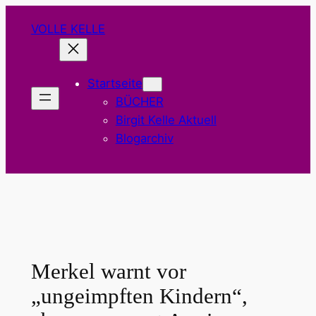
Zum
VOLLE KELLE
Inhalt
springen
Startseite
BÜCHER
Birgit Kelle Aktuell
Blogarchiv
Merkel warnt vor
„ungeimpften Kindern“,