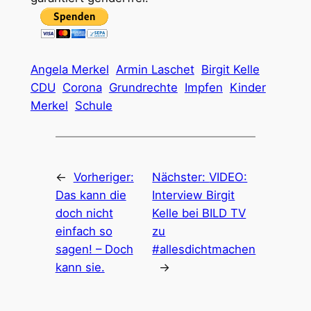
Angela Merkel
Armin Laschet
Birgit Kelle
CDU
Corona
Grundrechte
Impfen
Kinder
Merkel
Schule
←
Vorheriger:
Nächster:
VIDEO:
Das kann die
Interview Birgit
doch nicht
Kelle bei BILD TV
einfach so
zu
sagen! – Doch
#allesdichtmachen
kann sie.
→