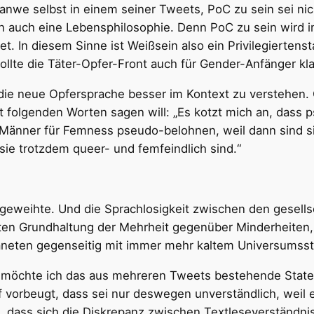
hanwe selbst in einem seiner Tweets, PoC zu sein sei ni
en auch eine Lebensphilosophie. Denn PoC zu sein wird
t. In diesem Sinne ist Weißsein also ein Privilegierten
sollte die Täter-Opfer-Front auch für Gender-Anfänger klar
e neue Opfersprache besser im Kontext zu verstehen. G
 folgenden Worten sagen will: „Es kotzt mich an, dass 
Männer für Femness pseudo-belohnen, weil dann sind sie
 sie trotzdem queer- und femfeindlich sind.“
Eingeweihte. Und die Sprachlosigkeit zwischen den gesell
nten Grundhaltung der Mehrheit gegenüber Minderheiten,
laneten gegenseitig mit immer mehr kaltem Universumsst
n, möchte ich das aus mehreren Tweets bestehende Stat
 vorbeugt, dass sei nur deswegen unverständlich, weil 
 dass sich die Diskrepanz zwischen Textleseverständnis