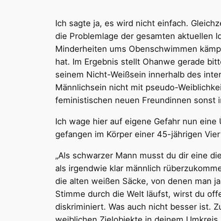
Ich sagte ja, es wird nicht einfach. Gleich
die Problemlage der gesamten aktuellen I
Minderheiten ums Obenschwimmen kämpfen 
hat. Im Ergebnis stellt Ohanwe gerade bit
seinem Nicht-Weißsein innerhalb des inter
Männlichsein nicht mit pseudo-Weiblichkei
feministischen neuen Freundinnen sonst 
Ich wage hier auf eigene Gefahr nun eine
gefangen im Körper einer 45-jährigen Vierf
„Als schwarzer Mann musst du dir eine d
als irgendwie klar männlich rüberzukommen
die alten weißen Säcke, von denen man ja 
Stimme durch die Welt läufst, wirst du of
diskriminiert. Was auch nicht besser ist. 
weiblichen Zielobjekte in deinem Umkreis,