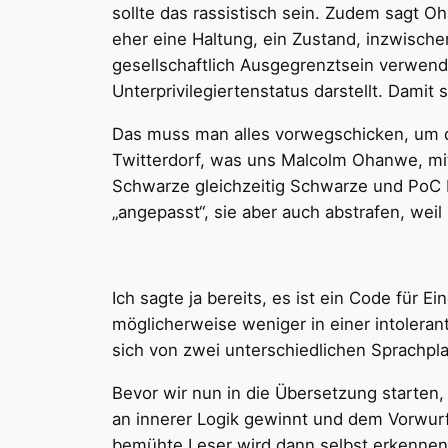
sollte das rassistisch sein. Zudem sagt O
eher eine Haltung, ein Zustand, inzwisch
gesellschaftlich Ausgegrenztsein verwende
Unterprivilegiertenstatus darstellt. Damit 
Das muss man alles vorwegschicken, um di
Twitterdorf, was uns Malcolm Ohanwe, mit
Schwarze gleichzeitig Schwarze und PoC 
„angepasst“, sie aber auch abstrafen, weil
Ich sagte ja bereits, es ist ein Code für 
möglicherweise weniger in einer intolera
sich von zwei unterschiedlichen Sprachp
Bevor wir nun in die Übersetzung starte
an innerer Logik gewinnt und dem Vorwurf
bemühte Leser wird dann selbst erkennen,