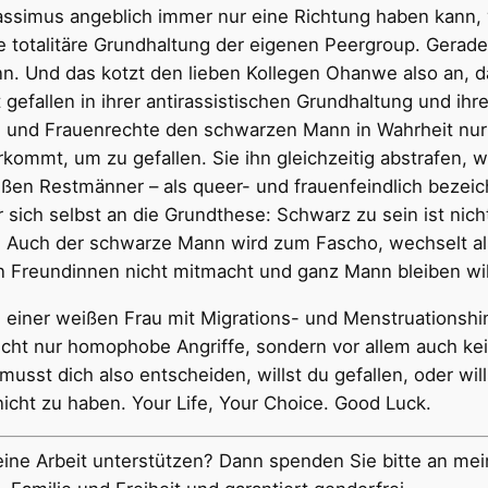
Rassimus angeblich immer nur eine Richtung haben kann
totalitäre Grundhaltung der eigenen Peergroup. Gerade st
n. Und das kotzt den lieben Kollegen Ohanwe also an, d
 gefallen in ihrer antirassistischen Grundhaltung und i
 und Frauenrechte den schwarzen Mann in Wahrheit nur
ommt, um zu gefallen. Sie ihn gleichzeitig abstrafen, we
ßen Restmänner – als queer- und frauenfeindlich bezeichn
 sich selbst an die Grundthese: Schwarz zu sein ist nich
da: Auch der schwarze Mann wird zum Fascho, wechselt a
n Freundinnen nicht mitmacht und ganz Mann bleiben wil
einer weißen Frau mit Migrations- und Menstruationshin
t nur homophobe Angriffe, sondern vor allem auch kei
 musst dich also entscheiden, willst du gefallen, oder wil
nicht zu haben. Your Life, Your Choice. Good Luck.
ne Arbeit unterstützen? Dann spenden Sie bitte an meine 