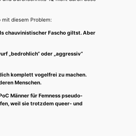
o mit diesem Problem:
s chauvinistischer Fascho giltst. Aber
rf „bedrohlich“ oder „aggressiv“
 dich komplett vogelfrei zu machen.
anderen Menschen.
 PoC Männer für Femness pseudo-
fen, weil sie trotzdem queer- und