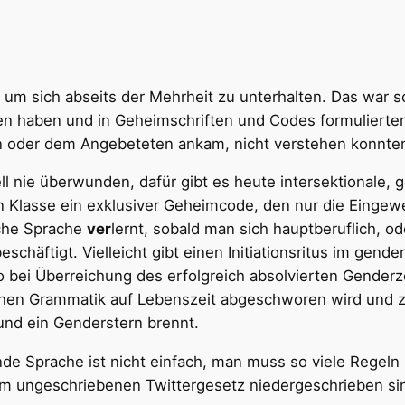
m sich abseits der Mehrheit zu unterhalten. Das war scho
n haben und in Geheimschriften und Codes formulierten, 
in oder dem Angebeteten ankam, nicht verstehen konnten
ell nie überwunden, dafür gibt es heute intersektionale,
itten Klasse ein exklusiver Geheimcode, den nur die Einge
sche Sprache
ver
lernt, sobald man sich hauptberuflich, od
schäftigt. Vielleicht gibt einen Initiationsritus im gend
o bei Überreichung des erfolgreich absolvierten Genderze
hen Grammatik auf Lebenszeit abgeschworen wird und 
rund ein Genderstern brennt.
ende Sprache ist nicht einfach, man muss so viele Regeln
 im ungeschriebenen Twittergesetz niedergeschrieben s