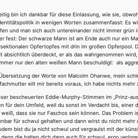
zeitig bin ich dankbar für diese Einlassung, wie sie, obw
dentitätspolitik in wenigen Worten zusammenfasst: Es 
und man sich auch untereinander nicht immer grün ist,
ter fest: Der schwarze Mann ist am Ende auch nur ein Ma
sektionalen Opfertopfes mit drin im großen Opferpool. De
t absichtlich überdeckt, er als das wahrgenommen wird,
immer nur den alten weißen Mann beschuldigt: als aggre
 Übersetzung der Worte von Malcolm Ohanwe, mein schle
achmutter eilt mir bereits voraus, ich habe nichts mehr z
ieser bescheuerten Eddie-Murphy-Stimmen im „Prinz-aus
 für dein Umfeld, weil du sonst im Verdacht bis, einer 
weiß, dass sie nur Faschos sein können. Das Problem is
fenbar für schwul gehalten und dann wirst du nicht meh
Zudem bist du ja nicht schwul und vergraulst mit der küns
 denn die halten dich dann auch für schwul, ergo verlor