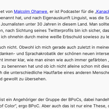
eet von
Malcolm
Ohanwe
, er ist Podcaster für die „
Kanac
o benannt hat, und nach Eigenauskunft Linguist, was di
 Journalisten unter 30 Jahren in diesem Land. Man sollt
n, nach Sichtung seines Twitterprofils bin ich sicher, da
ich ohnehin durch meine weiße Erbschuld sowieso zu le
auch nicht. Obwohl ich mich gerade auch zuletzt in mein
anken- und Sprachakrobatik der schönen neuen intersek
icht immer klar, wie man einen wie auch immer gefärbte
rei zu benennen hat und ob ich nicht alleine schon mit 
 ich die unterschiedliche Hautfarbe eines anderen Mens
nd gewollt zu übersehen.
t ein Angehöriger der Gruppe der BPoCs, dabei handelt 
f Color“, ergo BPoC. Aber auch das ist nur eine These, d