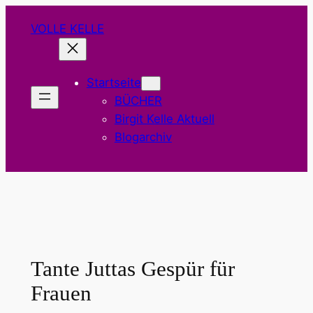
Zum
VOLLE KELLE
Inhalt
springen
Startseite
BÜCHER
Birgit Kelle Aktuell
Blogarchiv
Tante Juttas Gespür für
Frauen