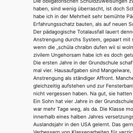
Die obligatorischen Schuldzuweisungen zw
haben, sind wenig überrascht, ist doch Sch
habe ich in der Mehrheit sehr bemühte Päd
Erfahrungsschatz bauten, als auf neuen 
Der pädagogische Totalausfall lauert denn
Anstrengung durchs System, gepaart mit 
wenn die „schüla chraibn dufen wii si woln“
zivilem Ungehorsam habe ich es doch getan
Die ersten Jahre in der Grundschule scha
mal vier. Hausaufgaben sind Mangelware, 
Anstrengung als ständiger Affront. Manche
gleichzeitig aufstehen und zur Fensterba
nicht vergessen haben. Na gut, sie hatte
Ein Sohn hat vier Jahre in der Grundschule
war mehr Tage weg, als da. Die Klasse mon
innerhalb eines halben Jahres versetzun
Auslandsjahr in den USA gelernt. Das gern
Verbessern von Klassenarbeiten für verzi