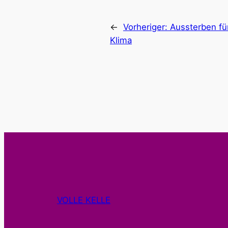
←
Vorheriger:
Aussterben fü
Klima
VOLLE KELLE