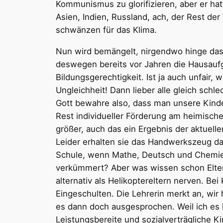
Kommunismus zu glorifizieren, aber er hatt
Asien, Indien, Russland, ach, der Rest de
schwänzen für das Klima.
Nun wird bemängelt, nirgendwo hinge das 
deswegen bereits vor Jahren die Hausauf
Bildungsgerechtigkeit. Ist ja auch unfair
Ungleichheit! Dann lieber alle gleich schl
Gott bewahre also, dass man unsere Kinde
Rest individueller Förderung am heimisch
größer, auch das ein Ergebnis der aktuelle
Leider erhalten sie das Handwerkszeug daz
Schule, wenn Mathe, Deutsch und Chemie n
verkümmert? Aber was wissen schon Eltern
alternativ als Helikoptereltern nerven. Be
Eingeschulten. Die Lehrerin merkt an, wir 
es dann doch ausgesprochen. Weil ich es l
Leistungsbereite und sozialverträgliche Ki