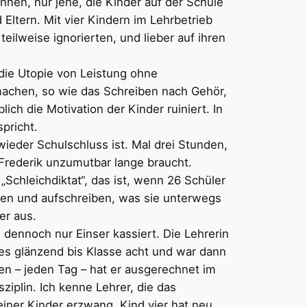
nen, nur jene, die Kinder auf der Schule
Eltern. Mit vier Kindern im Lehrbetrieb
eilweise ignorierten, und lieber auf ihren
 die Utopie von Leistung ohne
achen, so wie das Schreiben nach Gehör,
ich die Motivation der Kinder ruiniert. In
pricht.
ieder Schulschluss ist. Mal drei Stunden,
Frederik unzumutbar lange braucht.
Schleichdiktat“, das ist, wenn 26 Schüler
nnen und aufschreiben, was sie unterwegs
der aus.
d dennoch nur Einser kassiert. Die Lehrerin
 es glänzend bis Klasse acht und war dann
 – jeden Tag – hat er ausgerechnet im
iplin. Ich kenne Lehrer, die das
iner Kinder erzwang. Kind vier hat neu