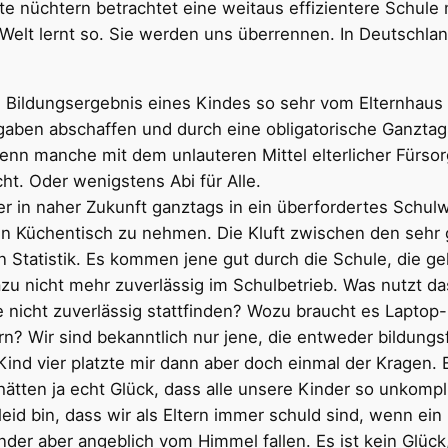
e nüchtern betrachtet eine weitaus effizientere Schule m
r Welt lernt so. Sie werden uns überrennen. In Deutschla
Bildungsergebnis eines Kindes so sehr vom Elternhaus a
gaben abschaffen und durch eine obligatorische Ganzta
, wenn manche mit dem unlauteren Mittel elterlicher Fürs
echt. Oder wenigstens Abi für Alle.
r in naher Zukunft ganztags in ein überfordertes Schu
en Küchentisch zu nehmen. Die Kluft zwischen den sehr 
n Statistik. Es kommen jene gut durch die Schule, die ge
u nicht mehr zuverlässig im Schulbetrieb. Was nutzt das
icht zuverlässig stattfinden? Wozu braucht es Laptop-
? Wir sind bekanntlich nur jene, die entweder bildungsf
i Kind vier platzte mir dann aber doch einmal der Kragen.
hätten ja echt Glück, dass alle unsere Kinder so unkompl
eid bin, dass wir als Eltern immer schuld sind, wenn ein
nder aber angeblich vom Himmel fallen. Es ist kein Glück