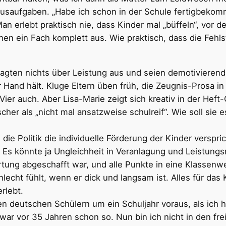
aufgaben. „Habe ich schon in der Schule fertigbekomm
n erlebt praktisch nie, dass Kinder mal „büffeln“, vor 
Wochen ein Fach komplett aus. Wie praktisch, dass die Fe
sagten nichts über Leistung aus und seien demotiviere
r Hand hält. Kluge Eltern üben früh, die Zeugnis-Prosa in
 Vier auch. Aber Lisa-Marie zeigt sich kreativ in der He
scher als „nicht mal ansatzweise schulreif“. Wie soll si
die Politik die individuelle Förderung der Kinder verspric
 Es könnte ja Ungleichheit in Veranlagung und Leistung
tung abgeschafft war, und alle Punkte in eine Klassenwe
chlecht fühlt, wenn er dick und langsam ist. Alles für das 
rlebt.
en deutschen Schülern um ein Schuljahr voraus, als ich 
 war vor 35 Jahren schon so. Nun bin ich nicht in den 