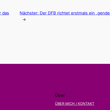
r das
Nächster:
Der DFB richtet erstmals ein „gende
→
Über
ÜBER MICH / KONTAKT