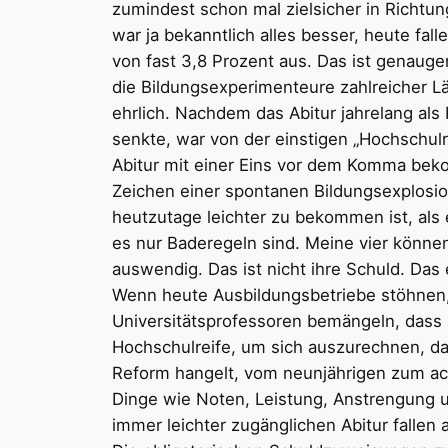
zumindest schon mal zielsicher in Richtun
war ja bekanntlich alles besser, heute fa
von fast 3,8 Prozent aus. Das ist genaug
die Bildungsexperimenteure zahlreicher Lä
ehrlich. Nachdem das Abitur jahrelang al
senkte, war von der einstigen „Hochschulr
Abitur mit einer Eins vor dem Komma beko
Zeichen einer spontanen Bildungsexplosion
heutzutage leichter zu bekommen ist, al
es nur Baderegeln sind. Meine vier könne
auswendig. Das ist nicht ihre Schuld. Das
Wenn heute Ausbildungsbetriebe stöhnen,
Universitätsprofessoren bemängeln, dass 
Hochschulreife, um sich auszurechnen, da
Reform hangelt, vom neunjährigen zum ach
Dinge wie Noten, Leistung, Anstrengung un
immer leichter zugänglichen Abitur fallen 