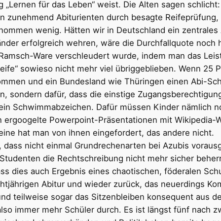
g „Lernen für das Leben“ weist. Die Alten sagen schlicht
llen zunehmend Abiturienten durch besagte Reifeprüfung,
enommen wenig. Hätten wir in Deutschland ein zentrales
nder erfolgreich wehren, wäre die Durchfallquote noch h
s Ramsch-Ware verschleudert wurde, indem man das Leist
eife“ sowieso nicht mehr viel übriggeblieben. Wenn 25 Pr
mmen und ein Bundesland wie Thüringen einen Abi-Schnitt
, sondern dafür, dass die einstige Zugangsberechtigung 
s ein Schwimmabzeichen. Dafür müssen Kinder nämlich 
n ergoogelte Powerpoint-Präsentationen mit Wikipedia-Wi
 eine hat man von ihnen eingefordert, das andere nicht.
 dass nicht einmal Grundrechenarten bei Azubis vorau
Studenten die Rechtschreibung nicht mehr sicher beher
ss dies auch Ergebnis eines chaotischen, föderalen Sch
tjährigen Abitur und wieder zurück, das neuerdings Ko
d teilweise sogar das Sitzenbleiben konsequent aus dem
also immer mehr Schüler durch. Es ist längst fünf nach zw