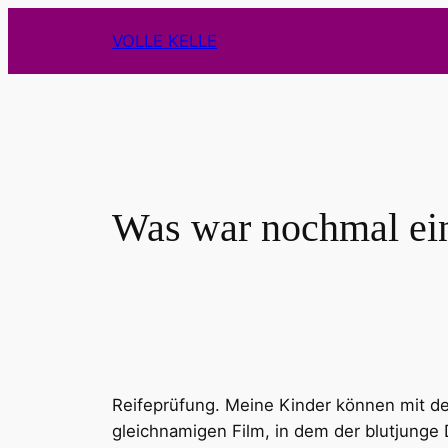
Zum
VOLLE KELLE
Inhalt
springen
Was war nochmal ei
Reifeprüfung. Meine Kinder können mit d
gleichnamigen Film, in dem der blutjung