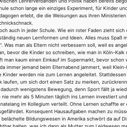
ischen Lehrerverbänden und Politik haben bereits begon
ule schon lange ein einziges Experiment, für Kinder und 
agogen erlebt, die die Weisungen aus ihren Ministerien t
Schnickschnack.
och auch in jeder Schule. Wie ein roter Faden zieht sich
ständig neuen Lernformen und Ideen. Alles muss Spaß m
. Was man als Eltern nicht verbessern soll, weil es angebl
, bevor die Kinder so schreiben, wie man in Köln-Kalk s
fft man kaum einen Einkauf im Supermarkt, bevor schon w
da immer jemand beim Elternabend jammert, weil Klein-
 Kinder werden nie zum Lernen angeleitet. Stattdessen „
nk laufen, um sich dort einen Satz zu merken, zurückre
n dadurch wenigstens Bewegung, denn Sport fällt ja wie
 nie mehr als 5 Minuten täglich ins Lernen investiert un
atelang im Kollegium verteilt. Ohne Lernen schaffte er
gsgefährdet. Konsequent Hausaufgaben machen zu müssen
 belächelte Bildungswesen in Amerika schwört da auf Disz
chtbar halten, was ich dann als Mutter zum Leidwesen me