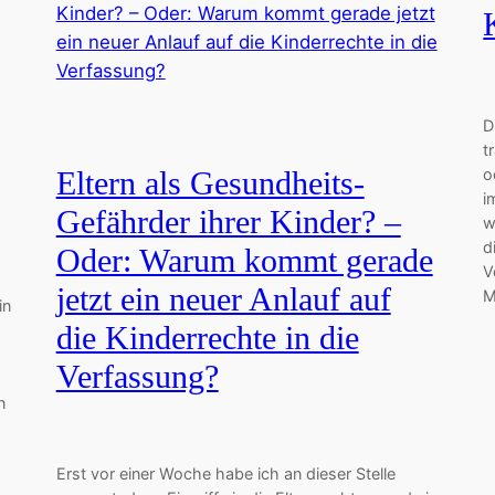
D
t
o
Eltern als Gesundheits-
i
Gefährder ihrer Kinder? –
w
d
Oder: Warum kommt gerade
V
jetzt ein neuer Anlauf auf
M
in
die Kinderrechte in die
Verfassung?
n
Erst vor einer Woche habe ich an dieser Stelle