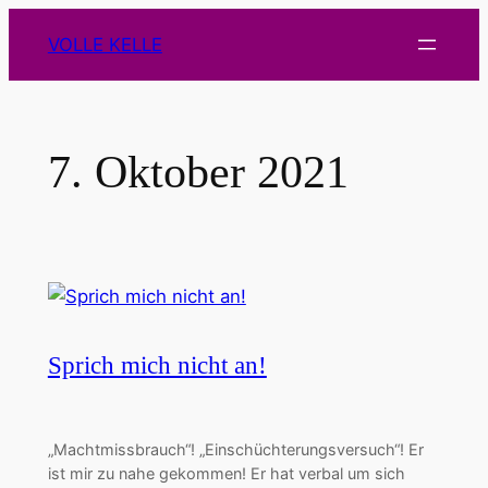
Zum
VOLLE KELLE
Inhalt
springen
7. Oktober 2021
Sprich mich nicht an!
„Machtmissbrauch“! „Einschüchterungsversuch“! Er
ist mir zu nahe gekommen! Er hat verbal um sich