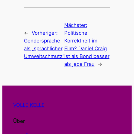
Nächster:
←
Vorheriger:
Politische
Gendersprache
Korrektheit im
als „sprachlicher
Film? Daniel Craig
Umweltschmutz“
ist als Bond besser
als jede Frau
→
VOLLE KELLE
Über